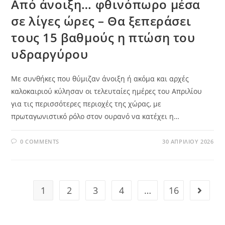
Από άνοιξη… φθινόπωρο μέσα
σε λίγες ώρες – Θα ξεπεράσει
τους 15 βαθμούς η πτώση του
υδραργύρου
Με συνθήκες που θύμιζαν άνοιξη ή ακόμα και αρχές
καλοκαιριού κύλησαν οι τελευταίες ημέρες του Απριλίου
για τις περισσότερες περιοχές της χώρας, με
πρωταγωνιστικό ρόλο στον ουρανό να κατέχει η…
0 COMMENTS
30 ΑΠΡΙΛΊΟΥ 2026
1
2
3
4
…
16