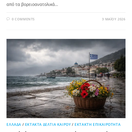
από τα βορειοανατολικά…
0 COMMENTS
3 ΜΑΪ́ΟΥ 2026
ΕΛΛΆΔΑ
/
ΈΚΤΑΚΤΑ ΔΕΛΤΊΑ ΚΑΙΡΟΎ
/
ΕΚΤΑΚΤΗ ΕΠΙΚΑΙΡΟΤΗΤΑ