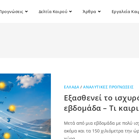
Προγνώσεις
Δελτία Καιρού
Άρθρα
Εργαλεία Κα
ΕΛΛΆΔΑ
/
ΑΝΑΛΥΤΙΚΈΣ ΠΡΟΓΝΏΣΕΙΣ
Εξασθενεί το ισχυρό
εβδομάδα – Τι καιρ
Μετά από μια εβδομάδα με πολύ ισ
ακόμα και τα 150 χιλιόμετρα την ώ
χώρα…