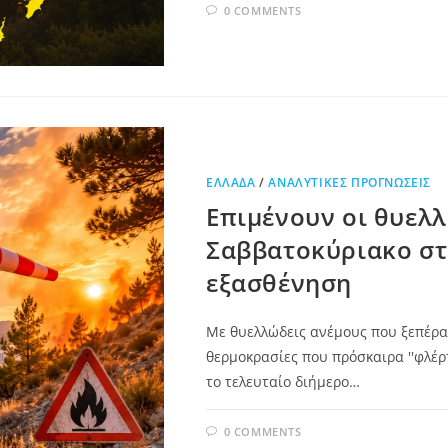
0 COMMENTS
ΕΛΛΆΔΑ
/
ΑΝΑΛΥΤΙΚΈΣ ΠΡΟΓΝΏΣΕΙΣ
Επιμένουν οι θυελλ
Σαββατοκύριακο στ
εξασθένηση
Με θυελλώδεις ανέμους που ξεπέρασ
θερμοκρασίες που πρόσκαιρα ''φλέρ
το τελευταίο διήμερο…
0 COMMENTS