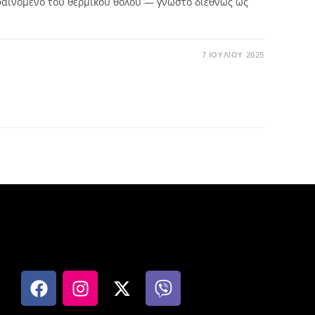
φαινόμενο του θερμικού θόλου — γνωστό διεθνώς ως
7 ΙΟΥΛΊΟΥ 2025