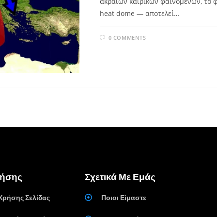
ακραίων καιρικών φαινομένων, το 
heat dome — αποτελεί…
0 COMMENTS
ρήσης
Σχετικά Με Εμάς
Χρήσης Σελίδας
Ποιοι Είμαστε