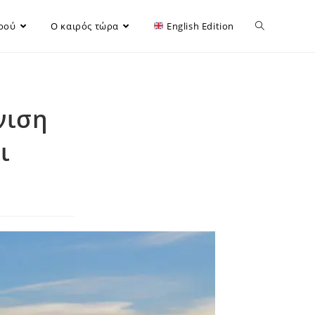
ιρού
Ο καιρός τώρα
English Edition
νιση
ι