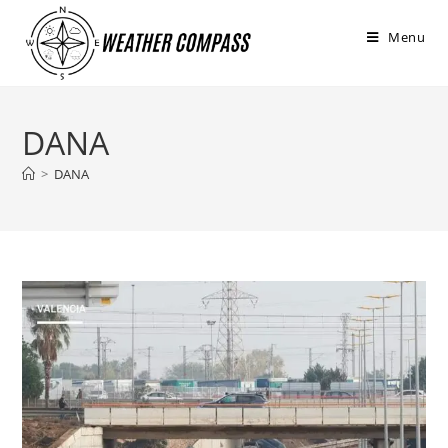
στο
περιεχόμενο
Menu
DANA
>
DANA