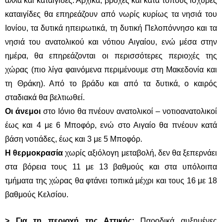
αλλά και καταιγίδες. Αρχικά, βροχές και κατά τόπους ισχυρές
καταιγίδες θα επηρεάζουν από νωρίς κυρίως τα νησιά του
Ιονίου, τα δυτικά ηπειρωτικά, τη δυτική Πελοπόννησο και τα
νησιά του ανατολικού και νότιου Αιγαίου, ενώ μέσα στην
ημέρα, θα επηρεάζονται οι περισσότερες περιοχές της
χώρας (πιο λίγα φαινόμενα περιμένουμε στη Μακεδονία και
τη Θράκη). Από το βράδυ και από τα δυτικά, ο καιρός
σταδιακά θα βελτιωθεί.
Οι άνεμοι
στο Ιόνιο θα πνέουν ανατολικοί – νοτιοανατολικοί
έως και 4 με 6 Μποφόρ, ενώ στο Αιγαίο θα πνέουν κατά
βάση νοτιάδες, έως και 3 με 5 Μποφόρ.
Η θερμοκρασία
χωρίς αξιόλογη μεταβολή, δεν θα ξεπερνάει
στα βόρεια τους 11 με 13 βαθμούς και στα υπόλοιπα
τμήματα της χώρας θα φτάνει τοπικά μέχρι και τους 16 με 18
βαθμούς Κελσίου.
>
Για τη περιοχή της Αττικής:
Παροδικά αυξημένες