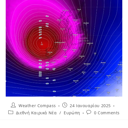
Weather Compass
24 Ιανουαρίου 2025
Διεθνή Καιρικά Νέα
/
Ευρώπη
0 Comments