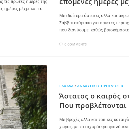
επόμενες ημέρες μέ
Με ιδαίτερα άστατες αλλά και άκρω
Σαββατοκύριακο για αρκετές περιοχ
που διανύουμε, καθώς βρισκόμαστ
0 COMMENTS
ΕΛΛΆΔΑ
/
ΑΝΑΛΥΤΙΚΈΣ ΠΡΟΓΝΏΣΕΙΣ
Άστατος ο καιρός σ
Που προβλέπονται β
Με βροχές αλλά και τοπικές καταιγ
χώρας, με τα ισχυρότερα φαινόμενα