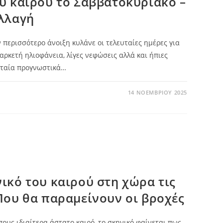
υ καιρού το Σαββατοκύριακο –
αλλαγή
 περισσότερο άνοιξη κυλάνε οι τελευταίες ημέρες για
αρκετή ηλιοφάνεια, λίγες νεφώσεις αλλά και ήπιες
υταία προγνωστικά…
14 ΝΟΕΜΒΡΊΟΥ 2025
ικό του καιρού στη χώρα τις
Που θα παραμείνουν οι βροχές
ους ιδιαίτερα άστατο καιρό, το σκηνικό φαίνεται πως