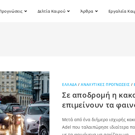
Προγνώσεις
Δελτία Καιρού
Άρθρα
Εργαλεία Κα
ΕΛΛΆΔΑ
/
ΑΝΑΛΥΤΙΚΈΣ ΠΡΟΓΝΏΣΕΙΣ
/
Σε αποδρομή η κακο
επιμείνουν τα φαιν
Μετά από ένα διήμερο ισχυρής κακο
Adel που ταλαιπώρησε ιδιαίτερα πο
με τα φαινόμενα να αρχίζουν να…