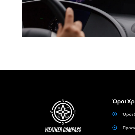
Όροι Χ
Όροι 
Προσ